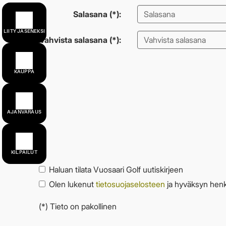
Salasana (*):
LIITY JÄSENEKSI
Vahvista salasana (*):
KAUPPA
AJANVARAUS
KILPAILUT
Haluan tilata Vuosaari Golf uutiskirjeen
Olen lukenut
tietosuojaselosteen
ja hyväksyn henkil
(*) Tieto on pakollinen