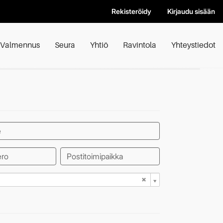
Rekisteröidy
Kirjaudu sisään
Valmennus
Seura
Yhtiö
Ravintola
Yhteystiedot