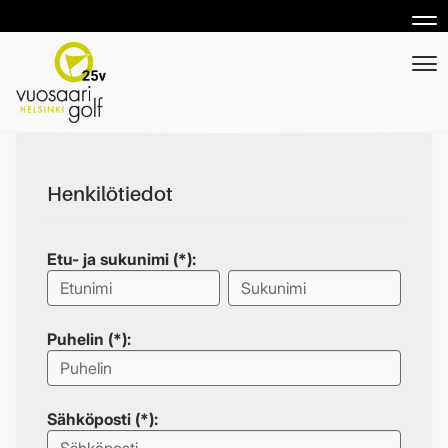
Nav
Nav
Henkilötiedot
Etu- ja sukunimi (*):
Puhelin (*):
Sähköposti (*):