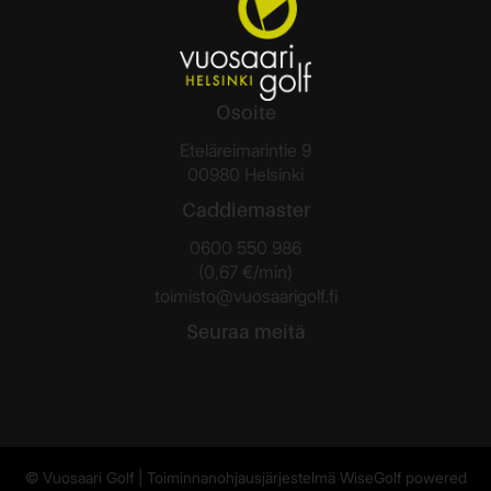
Osoite
Eteläreimarintie 9
00980 Helsinki
Caddiemaster
0600 550 986
(0,67 €/min)
toimisto@vuosaarigolf.fi
Seuraa meitä
© Vuosaari Golf
| Toiminnanohjausjärjestelmä
WiseGolf
powered