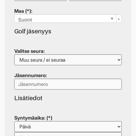
Maa (*):
Suomi
Golf jäsenyys
Valitse seura:
Jäsennumero:
Lisätiedot
Syntymäaika: (*)