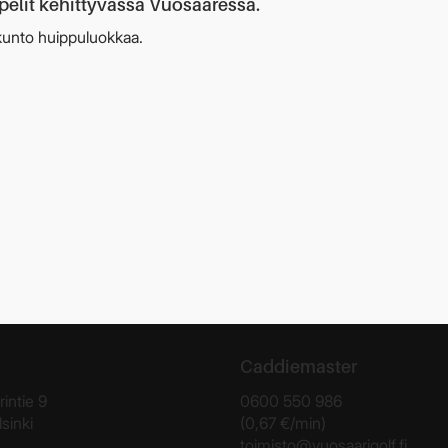
pelit kehittyvässä Vuosaaressa.
kunto huippuluokkaa.
Caddiemaster
rintie 9
0600 550 986
sinki
(0,67 €/min)
toimisto@vuosaarigolf.fi