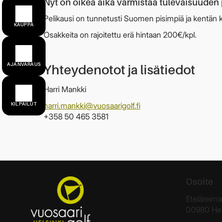
Nyt on oikea aika varmistaa tulevaisuuden 
Pelikausi on tunnetusti Suomen pisimpiä ja kentän 
KAUPPA
Osakkeita on rajoitettu erä hintaan 200€/kpl.
AJANVARAUS
Yhteydenotot ja lisätiedot
Harri Mankki
harri.mankki@vuosaarigolf.fi
KILPAILUT
+358 50 465 3581
Osoite
Eteläreima
00980 Hel