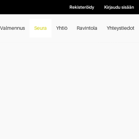
Rekisteröidy
Kirjaudu sisään
Valmennus
Seura
Yhtiö
Ravintola
Yhteystiedot