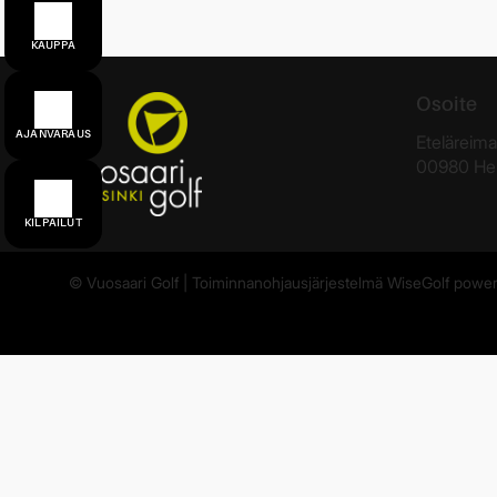
KAUPPA
Osoite
AJANVARAUS
Eteläreima
00980 Hel
KILPAILUT
© Vuosaari Golf
| Toiminnanohjausjärjestelmä
WiseGolf
power