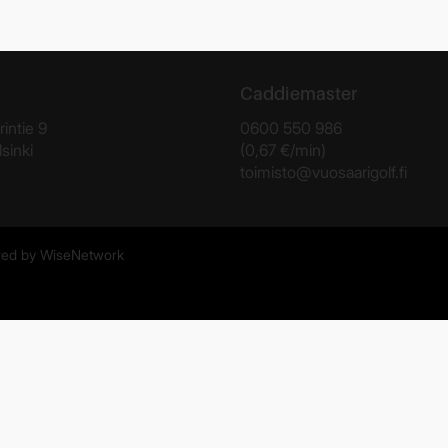
Caddiemaster
rintie 9
0600 550 986
sinki
(0,67 €/min)
toimisto@vuosaarigolf.fi
ed by
WiseNetwork