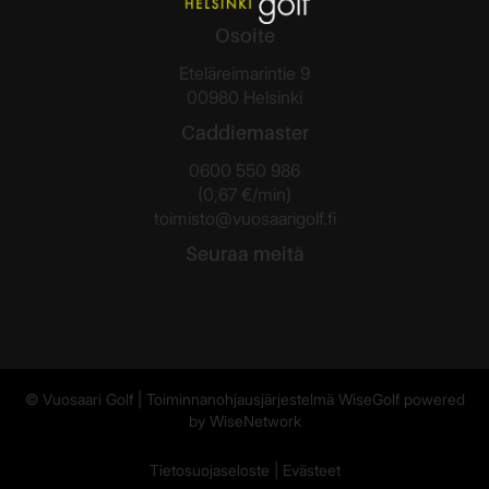
Osoite
Eteläreimarintie 9
00980 Helsinki
Caddiemaster
0600 550 986
(0,67 €/min)
toimisto@vuosaarigolf.fi
Seuraa meitä
© Vuosaari Golf
| Toiminnanohjausjärjestelmä
WiseGolf
powered
by
WiseNetwork
Tietosuojaseloste
|
Evästeet