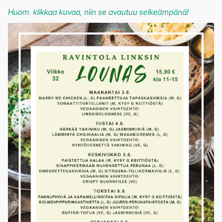
Huom. klikkaa kuvaa, niin se avautuu selkeämpänä!