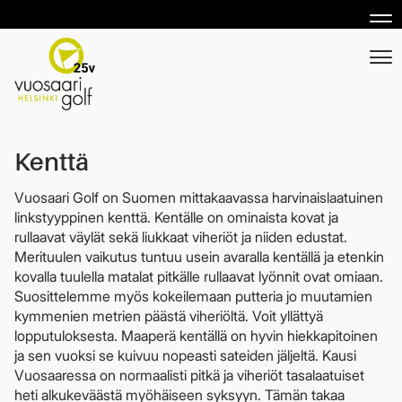
Nav
Nav
Kenttä
Vuosaari Golf on Suomen mittakaavassa harvinaislaatuinen
linkstyyppinen kenttä. Kentälle on ominaista kovat ja
rullaavat väylät sekä liukkaat viheriöt ja niiden edustat.
Merituulen vaikutus tuntuu usein avaralla kentällä ja etenkin
kovalla tuulella matalat pitkälle rullaavat lyönnit ovat omiaan.
Suosittelemme myös kokeilemaan putteria jo muutamien
kymmenien metrien päästä viheriöltä. Voit yllättyä
lopputuloksesta. Maaperä kentällä on hyvin hiekkapitoinen
ja sen vuoksi se kuivuu nopeasti sateiden jäljeltä. Kausi
Vuosaaressa on normaalisti pitkä ja viheriöt tasalaatuiset
heti alkukeväästä myöhäiseen syksyyn. Tämän takaa