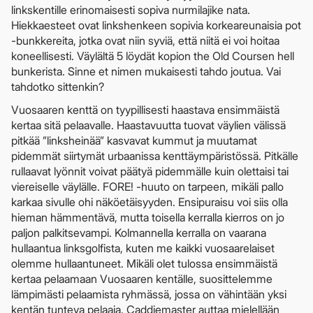
linkskentille erinomaisesti sopiva nurmilajike nata.
Hiekkaesteet ovat linkshenkeen sopivia korkeareunaisia pot
-bunkkereita, jotka ovat niin syviä, että niitä ei voi hoitaa
koneellisesti. Väylältä 5 löydät kopion the Old Coursen hell
bunkerista. Sinne et nimen mukaisesti tahdo joutua. Vai
tahdotko sittenkin?
Vuosaaren kenttä on tyypillisesti haastava ensimmäistä
kertaa sitä pelaavalle. Haastavuutta tuovat väylien välissä
pitkää ”linksheinää” kasvavat kummut ja muutamat
pidemmät siirtymät urbaanissa kenttäympäristössä. Pitkälle
rullaavat lyönnit voivat päätyä pidemmälle kuin olettaisi tai
viereiselle väylälle. FORE! -huuto on tarpeen, mikäli pallo
karkaa sivulle ohi näköetäisyyden. Ensipuraisu voi siis olla
hieman hämmentävä, mutta toisella kerralla kierros on jo
paljon palkitsevampi. Kolmannella kerralla on vaarana
hullaantua linksgolfista, kuten me kaikki vuosaarelaiset
olemme hullaantuneet. Mikäli olet tulossa ensimmäistä
kertaa pelaamaan Vuosaaren kentälle, suosittelemme
lämpimästi pelaamista ryhmässä, jossa on vähintään yksi
kentän tunteva pelaaja. Caddiemaster auttaa mielellään