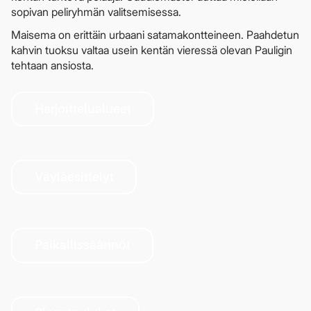
sopivan peliryhmän valitsemisessa.
Maisema on erittäin urbaani satamakontteineen. Paahdetun
kahvin tuoksu valtaa usein kentän vieressä olevan Pauligin
tehtaan ansiosta.
Harjoittelualueet
Väyläesittelyt
Paikallissäännöt