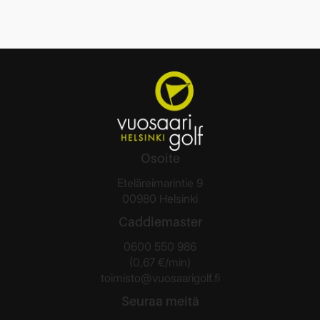
Osoite
Eteläreimarintie 9
00980 Helsinki
Caddiemaster
0600 550 986
(0,67 €/min)
toimisto@vuosaarigolf.fi
Seuraa meitä