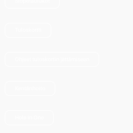
Slopetaulukot
Tuloskortti
Ohjeet tuloskortin jättämiseen
Kentänhoito
Hole in One