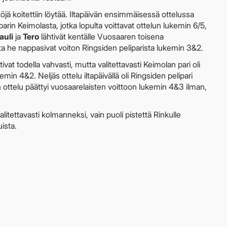
töjä koitettiin löytää. Iltapäivän ensimmäisessä ottelussa
arin Keimolasta, jotka lopulta voittavat ottelun lukemin 6/5,
auli
ja
Tero
lähtivät kentälle Vuosaaren toisena
a he nappasivat voiton Ringsiden peliparista lukemin 3&2.
tivat todella vahvasti, mutta valitettavasti Keimolan pari oli
kemin 4&2. Neljäs ottelu iltapäivällä oli Ringsiden pelipari
n ottelu päättyi vuosaarelaisten voittoon lukemin 4&3 ilman,
litettavasti kolmanneksi, vain puoli pistettä Rinkulle
ista.