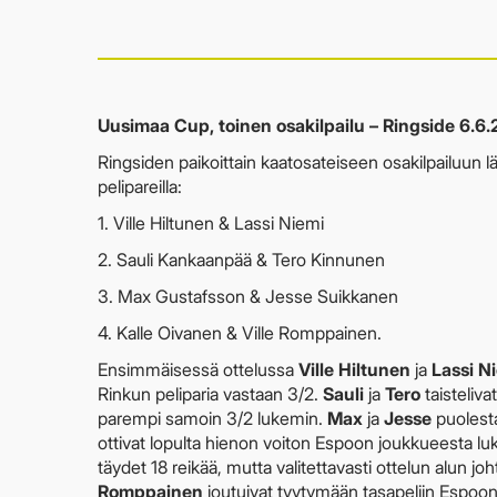
Uusimaa Cup, toinen osakilpailu – Ringside 6.6
Ringsiden paikoittain kaatosateiseen osakilpailuun lä
pelipareilla:
1. Ville Hiltunen & Lassi Niemi
2. Sauli Kankaanpää & Tero Kinnunen
3. Max Gustafsson & Jesse Suikkanen
4. Kalle Oivanen & Ville Romppainen.
Ensimmäisessä ottelussa
Ville Hiltunen
ja
Lassi N
Rinkun peliparia vastaan 3/2.
Sauli
ja
Tero
taisteliva
parempi samoin 3/2 lukemin.
Max
ja
Jesse
puolesta
ottivat lopulta hienon voiton Espoon joukkueesta l
täydet 18 reikää, mutta valitettavasti ottelun alun jo
Romppainen
joutuivat tyytymään tasapeliin Espoon