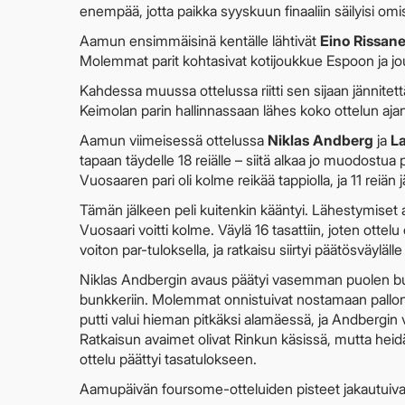
enempää, jotta paikka syyskuun finaaliin säilyisi omi
Aamun ensimmäisinä kentälle lähtivät
Eino Rissan
Molemmat parit kohtasivat kotijoukkue Espoon ja jout
Kahdessa muussa ottelussa riitti sen sijaan jännitet
Keimolan parin hallinnassaan lähes koko ottelun ajan
Aamun viimeisessä ottelussa
Niklas Andberg
ja
L
tapaan täydelle 18 reiälle – siitä alkaa jo muodostu
Vuosaaren pari oli kolme reikää tappiolla, ja 11 reiän 
Tämän jälkeen peli kuitenkin kääntyi. Lähestymiset a
Vuosaari voitti kolme. Väylä 16 tasattiin, joten ottelu
voiton par-tuloksella, ja ratkaisu siirtyi päätösväylälle
Niklas Andbergin avaus päätyi vasemman puolen bun
bunkkeriin. Molemmat onnistuivat nostamaan pallonsa 
putti valui hieman pitkäksi alamäessä, ja Andbergin 
Ratkaisun avaimet olivat Rinkun käsissä, mutta heidän
ottelu päättyi tasatulokseen.
Aamupäivän foursome-otteluiden pisteet jakautuivat