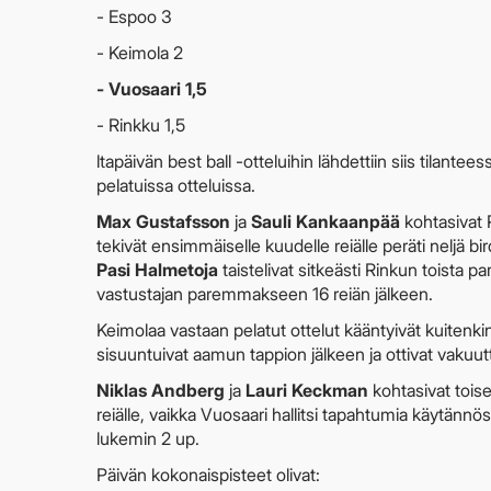
- Espoo 3
- Keimola 2
- Vuosaari 1,5
- Rinkku 1,5
ltapäivän best ball -otteluihin lähdettiin siis tilantee
pelatuissa otteluissa.
Max Gustafsson
ja
Sauli Kankaanpää
kohtasivat R
tekivät ensimmäiselle kuudelle reiälle peräti neljä bird
Pasi Halmetoja
taistelivat sitkeästi Rinkun toista 
vastustajan paremmakseen 16 reiän jälkeen.
Keimolaa vastaan pelatut ottelut kääntyivät kuitenk
sisuuntuivat aamun tappion jälkeen ja ottivat vakuu
Niklas Andberg
ja
Lauri Keckman
kohtasivat toise
reiälle, vaikka Vuosaari hallitsi tapahtumia käytännös
lukemin 2 up.
Päivän kokonaispisteet olivat: