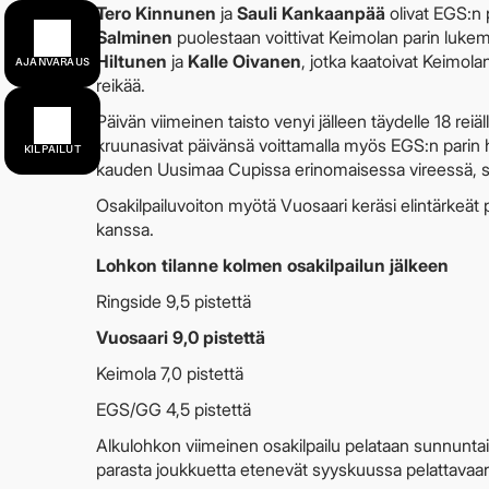
Tero Kinnunen
ja
Sauli Kankaanpää
olivat EGS:n 
Salminen
puolestaan voittivat Keimolan parin lukem
Hiltunen
ja
Kalle Oivanen
, jotka kaatoivat Keimola
AJANVARAUS
reikää.
Päivän viimeinen taisto venyi jälleen täydelle 18 reiäl
kruunasivat päivänsä voittamalla myös EGS:n parin h
KILPAILUT
kauden Uusimaa Cupissa erinomaisessa vireessä, sill
Osakilpailuvoiton myötä Vuosaari keräsi elintärkeät 
kanssa.
Lohkon tilanne kolmen osakilpailun jälkeen
Ringside 9,5 pistettä
Vuosaari 9,0 pistettä
Keimola 7,0 pistettä
EGS/GG 4,5 pistettä
Alkulohkon viimeinen osakilpailu pelataan sunnunt
parasta joukkuetta etenevät syyskuussa pelattavaan 