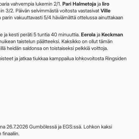
paria vahvempia lukemin 2/1.
Pari Halmetoja
ja
Iiro
in 3/2. Päivän selvimmästä voitosta vastasivat
Ville
n parin vakuuttavasti 5/4 häviämättä ottelussa ainuttakaan
le ja kesti peräti 5 tuntia 40 minuuttia.
Eerola
ja
Keckman
uikean taistelun päätteeksi. Kaksikko on ollut tämän
ä heidän saldonsa on toistaiseksi pelkkiä voittoja.
pisteet ja jatkaa tiukkaa kamppailua lohkovoitosta Ringsiden
aina 26.7.2026 Gumbölessä ja EGS:ssä. Lohkon kaksi
finaaliin.