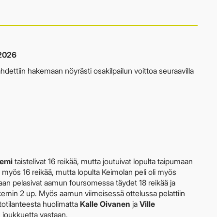
.2026
hdettiin hakemaan nöyrästi osakilpailun voittoa seuraavilla
iemi
taistelivat 16 reikää, mutta joutuivat lopulta taipumaan
t myös 16 reikää, mutta lopulta Keimolan peli oli myös
an pelasivat aamun foursomessa täydet 18 reikää ja
ukemin 2 up. Myös aamun viimeisessä ottelussa pelattiin
htotilanteesta huolimatta
Kalle Oivanen
ja
Ville
 joukkuetta vastaan.