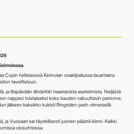
026
Keimolassa.
maa Cupin helteisessä Keimolan osakilpailussa lauantaina
iton tavoitteluun.
 ja iltapäivään lähdettiin haastavista asetelmista. Neljästä
iton nappasi toistaiseksi koko kauden vakuuttavin parimme,
elun jälkeen kaksikko kukisti Ringsiden parin viimeisellä
lä, ja Vuosaari sai täydellisesti juonen päästä kiinni. Kaikki
uumissa olosuhteissa.