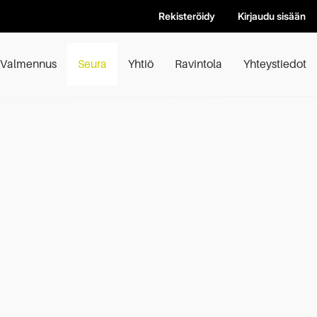
Rekisteröidy
Kirjaudu sisään
Valmennus
Seura
Yhtiö
Ravintola
Yhteystiedot