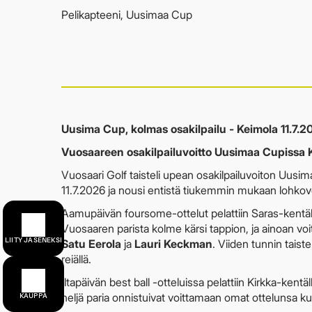
Pelikapteeni, Uusimaa Cup
Uusima Cup, kolmas osakilpailu - Keimola 11.7.2
Vuosaareen osakilpailuvoitto Uusimaa Cupissa 
Vuosaari Golf taisteli upean osakilpailuvoiton Uusi
11.7.2026 ja nousi entistä tiukemmin mukaan lohkovo
Aamupäivän foursome-ottelut pelattiin Saras-kentällä,
Vuosaaren parista kolme kärsi tappion, ja ainoan vo
LIITY JÄSENEKSI
Satu Eerola
ja
Lauri Keckman
. Viiden tunnin taist
reiällä.
Iltapäivän best ball -otteluissa pelattiin Kirkka-kentäl
neljä paria onnistuivat voittamaan omat ottelunsa k
KAUPPA