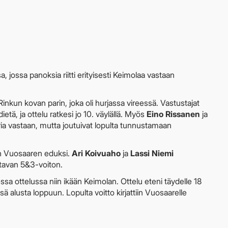
ssa, jossa panoksia riitti erityisesti Keimolaa vastaan
inkun kovan parin, joka oli hurjassa vireessä. Vastustajat
ietä, ja ottelu ratkesi jo 10. väylällä. Myös
Eino Rissanen
ja
paria vastaan, mutta joutuivat lopulta tunnustamaan
in Vuosaaren eduksi.
Ari Koivuaho
ja
Lassi Niemi
ttavan 5&3-voiton.
ssa ottelussa niin ikään Keimolan. Ottelu eteni täydelle 18
sä alusta loppuun. Lopulta voitto kirjattiin Vuosaarelle