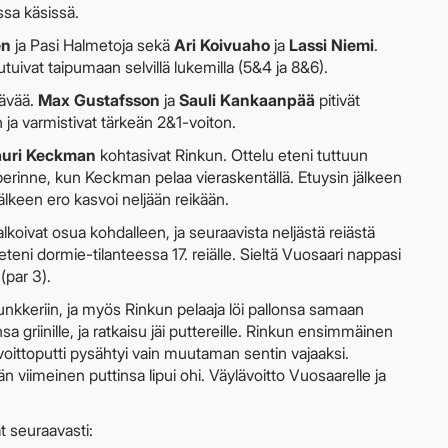
ssa käsissä.
en
ja Pasi Halmetoja sekä
Ari Koivuaho
ja
Lassi Niemi
.
uivat taipumaan selvillä lukemilla (5&4 ja 8&6).
tävää.
Max Gustafsson
ja
Sauli Kankaanpää
pitivät
 ja varmistivat tärkeän 2&1-voiton.
auri Keckman
kohtasivat Rinkun. Ottelu eteni tuttuun
a perinne, kun Keckman pelaa vieraskentällä. Etuysin jälkeen
jälkeen ero kasvoi neljään reikään.
lkoivat osua kohdalleen, ja seuraavista neljästä reiästä
 eteni dormie-tilanteessa 17. reiälle. Sieltä Vuosaari nappasi
 (par 3).
kkeriin, ja myös Rinkun pelaaja löi pallonsa samaan
griinille, ja ratkaisu jäi puttereille. Rinkun ensimmäinen
voittoputti pysähtyi vain muutaman sentin vajaaksi.
 viimeinen puttinsa lipui ohi. Väylävoitto Vuosaarelle ja
 seuraavasti: