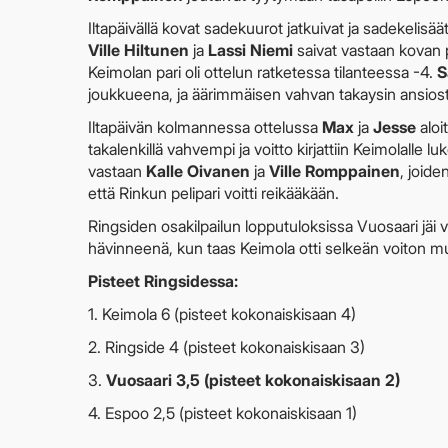
Iltapäivällä kovat sadekuurot jatkuivat ja sadekelisää
Ville Hiltunen
ja
Lassi Niemi
saivat vastaan kovan p
Keimolan pari oli ottelun ratketessa tilanteessa -4.
S
joukkueena, ja äärimmäisen vahvan takaysin ansiost
Iltapäivän kolmannessa ottelussa
Max
ja
Jesse
aloit
takalenkillä vahvempi ja voitto kirjattiin Keimolalle lu
vastaan
Kalle Oivanen
ja
Ville Romppainen
, joide
että Rinkun pelipari voitti reikääkään.
Ringsiden osakilpailun lopputuloksissa Vuosaari jäi va
hävinneenä, kun taas Keimola otti selkeän voiton mu
Pisteet Ringsidessa:
1. Keimola 6 (pisteet kokonaiskisaan 4)
2. Ringside 4 (pisteet kokonaiskisaan 3)
3.
Vuosaari 3,5 (pisteet kokonaiskisaan 2)
4. Espoo 2,5 (pisteet kokonaiskisaan 1)