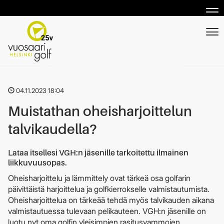
Nav
Nav
04.11.2023 18:04
Muistathan oheisharjoittelun
talvikaudella?
Lataa itsellesi VGH:n jäsenille tarkoitettu ilmainen
liikkuvuusopas.
Oheisharjoittelu ja lämmittely ovat tärkeä osa golfarin
päivittäistä harjoittelua ja golfkierrokselle valmistautumista.
Oheisharjoittelua on tärkeää tehdä myös talvikauden aikana
valmistautuessa tulevaan pelikauteen. VGH:n jäsenille on
luotu nyt oma golfin yleisimpien rasitusvammojen