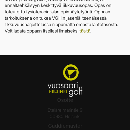
ennaltaehkäisyyn keskittyvä liikkuvuusopas. Opas on
toteutettu fysioterapia-alan opinnäytetyönä. Oppaan
tarkoituksena on tukea VGH:n jäseniä itsenäisessä
liikkuvuusharjoittelussa riippumatta omasta lähtötasosta.
Voit ladata oppaan itsellesi ilmaiseksi
täältä
.
Osoite
Eteläreimarintie 9
00980 Helsinki
Caddiemaster