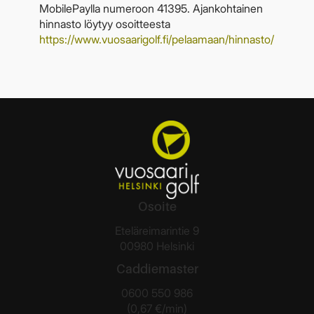
MobilePaylla numeroon 41395. Ajankohtainen
hinnasto löytyy osoitteesta
https://www.vuosaarigolf.fi/pelaamaan/hinnasto/
Osoite
Eteläreimarintie 9
00980 Helsinki
Caddiemaster
0600 550 986
(0,67 €/min)