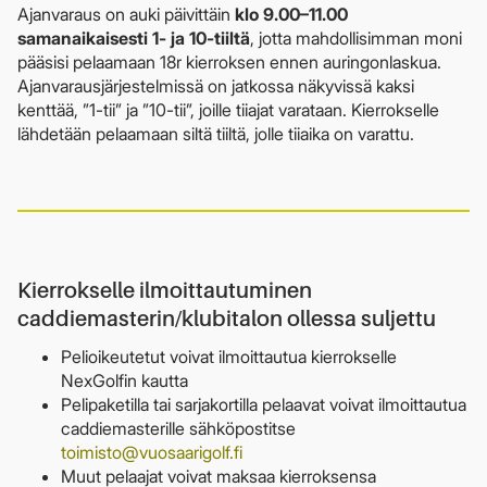
Ajanvaraus on auki päivittäin
klo 9.00–11.00
samanaikaisesti 1- ja 10-tiiltä
, jotta mahdollisimman moni
pääsisi pelaamaan 18r kierroksen ennen auringonlaskua.
Ajanvarausjärjestelmissä on jatkossa näkyvissä kaksi
kenttää, ”1-tii” ja ”10-tii”, joille tiiajat varataan. Kierrokselle
lähdetään pelaamaan siltä tiiltä, jolle tiiaika on varattu.
Kierrokselle ilmoittautuminen
caddiemasterin/klubitalon ollessa suljettu
Pelioikeutetut voivat ilmoittautua kierrokselle
NexGolfin kautta
Pelipaketilla tai sarjakortilla pelaavat voivat ilmoittautua
caddiemasterille sähköpostitse
toimisto@vuosaarigolf.fi
Muut pelaajat voivat maksaa kierroksensa