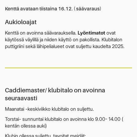
Kenttä avataan tiistaina 16.12. ( säävaraus)
Aukioloajat
Kenttä on avoinna säävarauksella.
Lyöntimatot
ovat
käytössä väylillä ja niiden käyttö on pakollista. Klubitalon
puttigriini sekä lähipelialueet ovat suljettu kaudelta 2025.
Caddiemaster/ klubitalo on avoinna
seuraavasti
Maanatai -keskiviikko klubitalo on suljettu.
Torstai- sunnuntai klubitalo on avoinna klo 9.00- 14.00 (
kentän ollessa auki)
Klubin ollessa suljettu, tavoitat meidät: