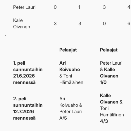
Peter Lauri
0
1
3
4
Kalle
3
3
0
6
Oivanen
'
Pelaajat
Pelaajat
1. peli
Ari
Peter Lauri
sunnuntaihin
Koivuaho
&
Kalle
21.6.2026
& Toni
Oivanen
mennessä
Hämäläinen
1/0
Kalle
2. peli
Ari
Oivanen
&
sunnuntaihin
Koivuaho &
Toni
12.7.2026
Peter Lauri
Hämäläinen
mennessä
A/S
4/3