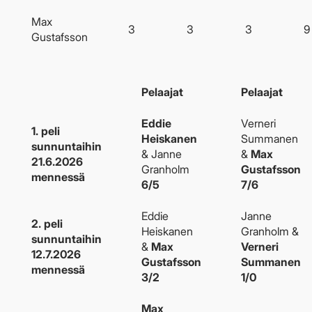
Max
3
3
3
9
Gustafsson
Pelaajat
Pelaajat
Eddie
Verneri
1. peli
Heiskanen
Summanen
sunnuntaihin
& Janne
&
Max
21.6.2026
Granholm
Gustafsson
mennessä
6/5
7/6
Eddie
Janne
2. peli
Heiskanen
Granholm &
sunnuntaihin
&
Max
Verneri
12.7.2026
Gustafsson
Summanen
mennessä
3/2
1/0
Max