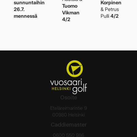
sunnuntaihin
Korpinen
Tuomo
26.7.
& Petrus
Vikman
mennessä
Pulli
​​​​​​​4/2
4/2
Osoite
Eteläreimarintie 9
00980 Helsinki
Caddiemaster
0600 550 986