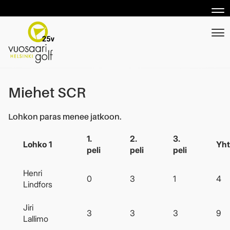
Nav
Nav
Miehet SCR
Lohkon paras menee jatkoon.
1.
2.
3.
Lohko 1
Yht
peli
peli
peli
Henri
0
3
1
4
Lindfors
Jiri
3
3
3
9
Lallimo