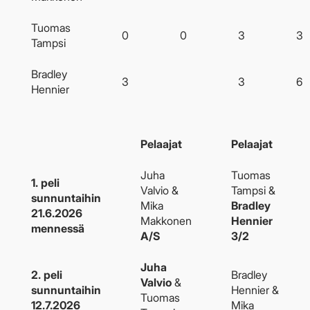
Tuomas
0
0
3
3
Tampsi
Bradley
3
3
6
Hennier
Pelaajat
Pelaajat
Juha
Tuomas
1. peli
Valvio &
Tampsi &
sunnuntaihin
Mika
Bradley
21.6.2026
Makkonen
Hennier
mennessä
A/S
3/2
Juha
2. peli
Bradley
Valvio
&
sunnuntaihin
Hennier &
Tuomas
12.7.2026
Mika