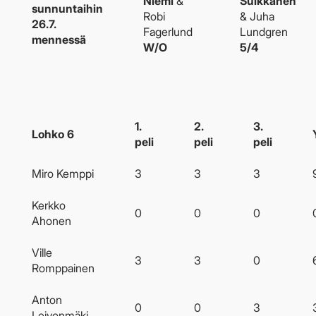
Niemi
&
Suikkanen
sunnuntaihin
Robi
& Juha
26.7.
Fagerlund
Lundgren
mennessä
W/O
5/4
1.
2.
3.
Lohko 6
peli
peli
peli
Miro Kemppi
3
3
3
Kerkko
0
0
0
Ahonen
Ville
3
3
0
Romppainen
Anton
0
0
3
Leivonmäki