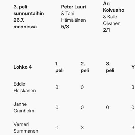
Ari
3. peli
Peter Lauri
Koivuaho
sunnuntaihin
& Toni
& Kalle
26.7.
Hämäläinen
Oivanen
mennessä
5/3
2/1
1.
2.
3.
Lohko 4
Y
peli
peli
peli
Eddie
3
0
3
Heiskanen
Janne
0
0
0
0
Granholm
Verneri
0
3
3
Summanen