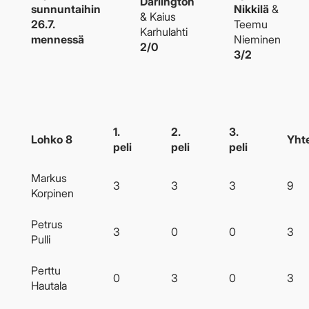
Darlington
sunnuntaihin
Nikkilä
&
& Kaius
26.7.
Teemu
Karhulahti
mennessä
Nieminen
2/0
3/2
1.
2.
3.
Lohko 8
Yht
peli
peli
peli
Markus
3
3
3
9
Korpinen
Petrus
3
0
0
3
Pulli
Perttu
0
3
0
3
Hautala