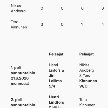
Niklas
0
0
0
0
Andberg
Tero
3
0
1
4
Kinnunen
Pelaajat
Pelaajat
Henri
Niklas
1. peli
Linfors &
Andberg
sunnuntaihin
Jiri
&
Tero
21.6.2026
Lallimo
Kinnunen
mennessä
5/4
W/O
Henri
2. peli
Tero
Lindfors
sunnuntaihin
Kinnunen
& Niklas