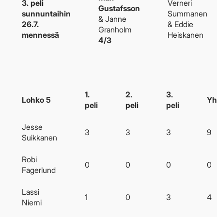
3. peli
Verneri
Gustafsson
sunnuntaihin
Summanen
& Janne
26.7.
& Eddie
Granholm
mennessä
Heiskanen
4/3
1.
2.
3.
Lohko 5
Yh
peli
peli
peli
Jesse
3
3
3
9
Suikkanen
Robi
0
0
0
0
Fagerlund
Lassi
1
0
3
4
Niemi