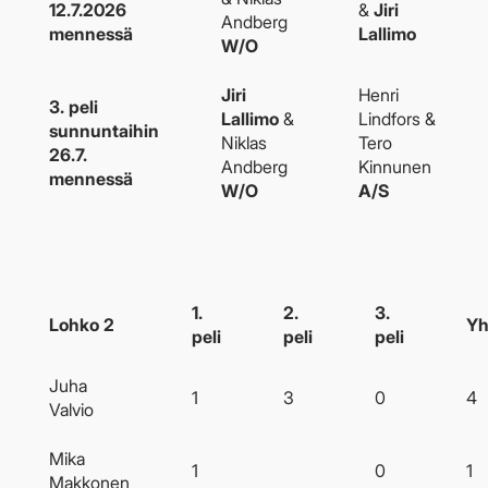
12.7.2026
&
Jiri
Andberg
mennessä
Lallimo
W/O
Jiri
Henri
3. peli
Lallimo
&
Lindfors &
sunnuntaihin
Niklas
Tero
26.7.
Andberg
Kinnunen
mennessä
W/O
A/S
1.
2.
3.
Lohko 2
Yh
peli
peli
peli
Juha
1
3
0
4
Valvio
Mika
1
0
1
Makkonen