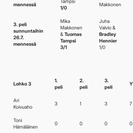
Tampsi
mennessä
Makkonen
1/0
Mika
Juha
3. peli
Makkonen
Valvio &
sunnuntaihin
&
Tuomas
Bradley
26.7.
Tampsi
Hennier
mennessä
3/1
1/0
1.
2.
3.
Lohko 3
Y
peli
peli
peli
Ari
3
1
3
7
Koivuaho
Toni
0
0
0
0
Hämäläinen