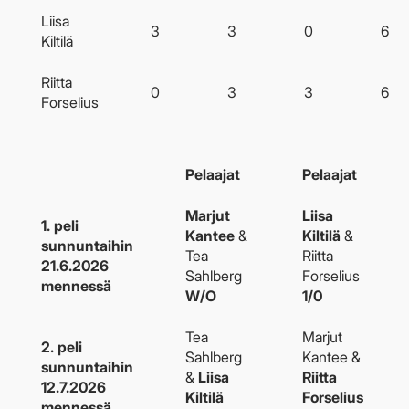
Liisa
3
3
0
6
Kiltilä
Riitta
0
3
3
6
Forselius
Pelaajat
Pelaajat
Marjut
Liisa
1. peli
Kantee
&
Kiltilä
&
sunnuntaihin
Tea
Riitta
21.6.2026
Sahlberg
Forselius
mennessä
W/O
1/0
Tea
Marjut
2. peli
Sahlberg
Kantee &
sunnuntaihin
&
Liisa
Riitta
12.7.2026
Kiltilä
Forselius
mennessä