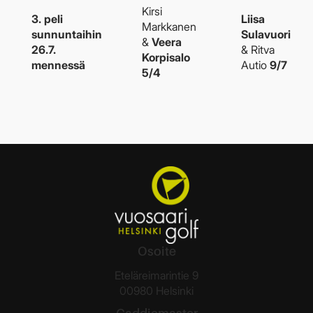
Kirsi
3. peli
Liisa
Markkanen
sunnuntaihin
Sulavuori
&
Veera
26.7.
& Ritva
Korpisalo
mennessä
Autio
9/7
5/4
Osoite
Eteläreimarintie 9
00980 Helsinki