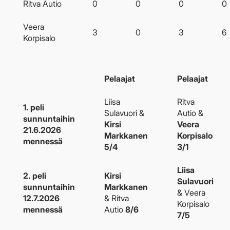
Ritva Autio
0
0
0
0
Veera
3
0
3
6
Korpisalo
Pelaajat
Pelaajat
Liisa
Ritva
1. peli
Sulavuori &
Autio &
sunnuntaihin
Kirsi
Veera
21.6.2026
Markkanen
Korpisalo
mennessä
5/4
3/1
Liisa
2. peli
Kirsi
Sulavuori
sunnuntaihin
Markkanen
& Veera
12.7.2026
& Ritva
Korpisalo
mennessä
Autio
8/6
7/5