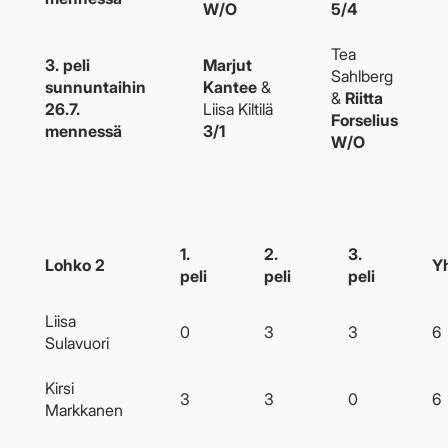
W/O
5/4
Tea
3. peli
Marjut
Sahlberg
sunnuntaihin
Kantee
&
&
Riitta
26.7.
Liisa Kiltilä
Forselius
mennessä
3/1
W/O
1.
2.
3.
Lohko 2
Y
peli
peli
peli
Liisa
0
3
3
6
Sulavuori
Kirsi
3
3
0
6
Markkanen