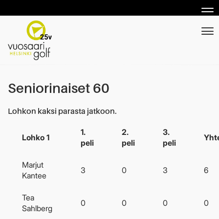
Nav
Nav
Seniorinaiset 60
Lohkon kaksi parasta jatkoon.
1.
2.
3.
Lohko 1
Yht
peli
peli
peli
Marjut
3
0
3
6
Kantee
Tea
0
0
0
0
Sahlberg