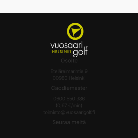
Osoite
Eteläreimarintie 9
00980 Helsinki
Caddiemaster
0600 550 986
(0,67 €/min)
toimisto@vuosaarigolf.fi
Seuraa meitä