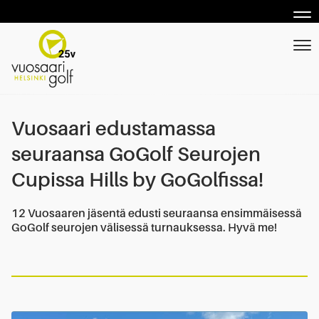
Nav
Nav
Vuosaari edustamassa
seuraansa GoGolf Seurojen
Cupissa Hills by GoGolfissa!
12 Vuosaaren jäsentä edusti seuraansa ensimmäisessä
GoGolf seurojen välisessä turnauksessa. Hyvä me!