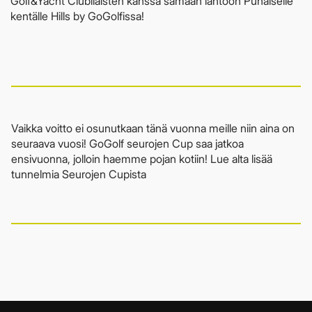
Golf&Yacht Clubilaisten kanssa samaan lähtöön Punaiselle
kentälle Hills by GoGolfissa!
Vaikka voitto ei osunutkaan tänä vuonna meille niin aina on
seuraava vuosi! GoGolf seurojen Cup saa jatkoa
ensivuonna, jolloin haemme pojan kotiin! Lue alta lisää
tunnelmia Seurojen Cupista