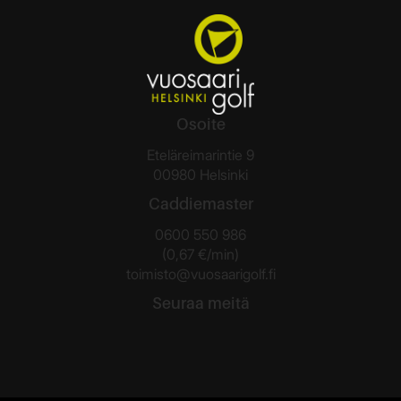
Osoite
Eteläreimarintie 9
00980 Helsinki
Caddiemaster
0600 550 986
(0,67 €/min)
toimisto@vuosaarigolf.fi
Seuraa meitä