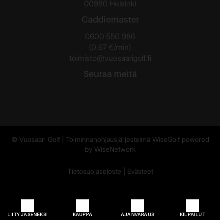
00980 Helsinki
Caddiemaster
0600 550 986
(0,67 €/min)
toimisto@vuosaarigolf.fi
Seuraa meitä
© Vuosaari Golf
| Toiminnanohjausjärjestelmä
WiseGolf
powered
by
WiseNetwork
Tietosuojaseloste
|
Evästeet
LIITY JÄSENEKSI
KAUPPA
AJANVARAUS
KILPAILUT