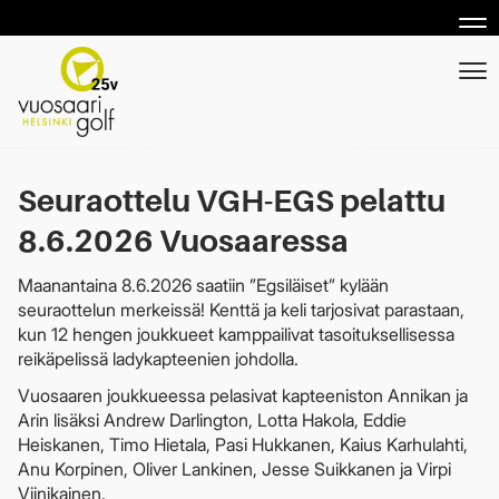
Nav
Nav
Seuraottelu VGH-EGS pelattu
8.6.2026 Vuosaaressa
Maanantaina 8.6.2026 saatiin ”Egsiläiset” kylään
seuraottelun merkeissä! Kenttä ja keli tarjosivat parastaan,
kun 12 hengen joukkueet kamppailivat tasoituksellisessa
reikäpelissä ladykapteenien johdolla.
Vuosaaren joukkueessa pelasivat kapteeniston Annikan ja
Arin lisäksi Andrew Darlington, Lotta Hakola, Eddie
Heiskanen, Timo Hietala, Pasi Hukkanen, Kaius Karhulahti,
Anu Korpinen, Oliver Lankinen, Jesse Suikkanen ja Virpi
Viinikainen.