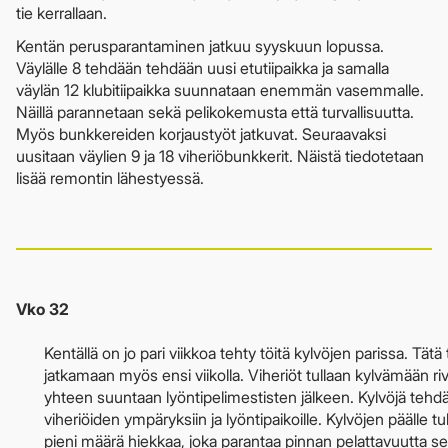
tie kerrallaan.
Kentän perusparantaminen jatkuu syyskuun lopussa.
Väylälle 8 tehdään tehdään uusi etutiipaikka ja samalla
väylän 12 klubitiipaikka suunnataan enemmän vasemmalle.
Näillä parannetaan sekä pelikokemusta että turvallisuutta.
Myös bunkkereiden korjaustyöt jatkuvat. Seuraavaksi
uusitaan väylien 9 ja 18 viheriöbunkkerit. Näistä tiedotetaan
lisää remontin lähestyessä.
Vko 32
Kentällä on jo pari viikkoa tehty töitä kylvöjen parissa. Tätä 
jatkamaan myös ensi viikolla. Viheriöt tullaan kylvämään ri
yhteen suuntaan lyöntipelimestisten jälkeen. Kylvöjä teh
viheriöiden ympäryksiin ja lyöntipaikoille. Kylvöjen päälle t
pieni määrä hiekkaa, joka parantaa pinnan pelattavuutta s