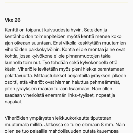
Vko 26
Kenttä on toipunut kuivuudesta hyvin. Sateiden ja
kentänhoidon toimenpiteiden myötä kenttä menee koko
ajan oikeaan suuntaan. Ensi viikolla keskitytään muutamien
viheriöiden paikkokylvöihin. Kohtia ei ole montaa ja ne ovat
kohtia, jossa kylvökone ei ole pinnanmuotojen takia
kunnolla toiminut. Työ tehdään sekä kylvökoneella että
käsin. Viheriölle levitetään myös pieni hiekka parantamaan
pelattavuutta. Mittaustulokset perjantailta jyräyksen jälkeen
osoitti, että viheriöt ovat hieman haluttua pehmeämmät,
joten jyräyksien määrää tullaan lisäämään. Näin ollen
saadaan viheriöistä enemmän links-tyyliset, nopeat ja
napakat.
Viheriöiden ympärysten leikkuukorkeutta tiputetaan
muutamalla millillä. Jatkossa se tulee olemaan 8 mm. Näin
ollen se tuo pelaajille mahdollisuuden putata kauempaa