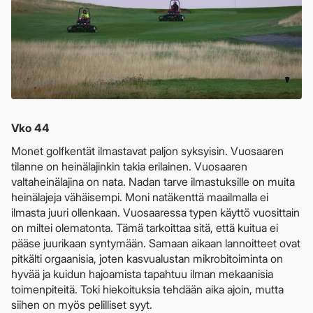
Vko 44
Monet golfkentät ilmastavat paljon syksyisin. Vuosaaren
tilanne on heinälajinkin takia erilainen. Vuosaaren
valtaheinälajina on nata. Nadan tarve ilmastuksille on muita
heinälajeja vähäisempi. Moni natäkenttä maailmalla ei
ilmasta juuri ollenkaan. Vuosaaressa typen käyttö vuosittain
on miltei olematonta. Tämä tarkoittaa sitä, että kuitua ei
pääse juurikaan syntymään. Samaan aikaan lannoitteet ovat
pitkälti orgaanisia, joten kasvualustan mikrobitoiminta on
hyvää ja kuidun hajoamista tapahtuu ilman mekaanisia
toimenpiteitä. Toki hiekoituksia tehdään aika ajoin, mutta
siihen on myös pelilliset syyt.