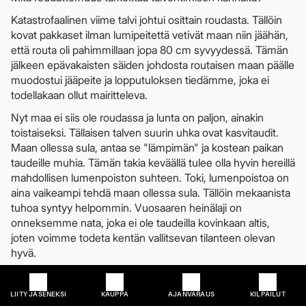
Katastrofaalinen viime talvi johtui osittain roudasta. Tällöin
kovat pakkaset ilman lumipeitettä vetivät maan niin jäähän,
että routa oli pahimmillaan jopa 80 cm syvyydessä. Tämän
jälkeen epävakaisten säiden johdosta routaisen maan päälle
muodostui jääpeite ja lopputuloksen tiedämme, joka ei
todellakaan ollut mairitteleva.
Nyt maa ei siis ole roudassa ja lunta on paljon, ainakin
toistaiseksi. Tällaisen talven suurin uhka ovat kasvitaudit.
Maan ollessa sula, antaa se "lämpimän" ja kostean paikan
taudeille muhia. Tämän takia keväällä tulee olla hyvin hereillä
mahdollisen lumenpoiston suhteen. Toki, lumenpoistoa on
aina vaikeampi tehdä maan ollessa sula. Tällöin mekaanista
tuhoa syntyy helpommin. Vuosaaren heinälaji on
onneksemme nata, joka ei ole taudeilla kovinkaan altis,
joten voimme todeta kentän vallitsevan tilanteen olevan
hyvä.
Lämmin joulu ja sateet
LIITY JÄSENEKSI
KAUPPA
AJANVARAUS
KILPAILUT
Ensi viikoksi on luvassa pelättyjä sateita. Kentänhoito seuraa