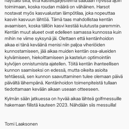
näyttäisi siltä, että kastelujärjestelmä saadaan hyvissä ajoin
toimimaan, koska roudan määrä on vähäinen. Harsot
nostavat myös kasvualustan lämpötilaa, joka nopeuttaa
kasvin kasvuun lähtöä. Tämä taas mahdollistaa kentän
avaamisen, koska tällöin kasvi kestää kulutusta paremmin.
Kentän muut alueet ovat edelleen samassa kunnossa kuin
mihin ne viime syksynä jäi. Olettaen että kentänhoidon
aikaa ei tänä keväänä menisi niin paljoa viheriöiden
kunnostamiseen, jää aikaa muiden kentän osa-alueiden
kylvämiseen, hiekoittamiseen ja kastelun optimointiin
kylvöjen onnistumista ajatellen. Töitä kentän ihanteellisen
kunnon saamiseksi on edessä, mutta oikeita asioita
tehtäessä, sen kunnon saavuttaminen tulee olemaan päivä
päivältä lähempänä. Kentänhoidon toimenpiteistä tullaan
tiedottamaan kevään aikaan useaan otteeseen.
Kylmän sään jatkuessa on hyvää aikaa lähteä golfmessuille
hakemaan fiilistä kauteen 2023. Nähdään siis messuilla!
Tomi Laaksonen