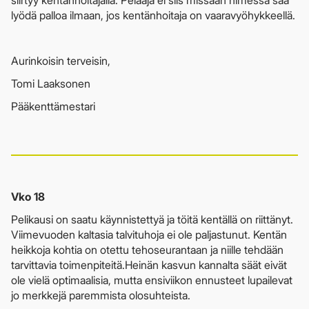
lyödä palloa ilmaan, jos kentänhoitaja on vaaravyöhykkeellä.
Aurinkoisin terveisin,
Tomi Laaksonen
Pääkenttämestari
Vko 18
Pelikausi on saatu käynnistettyä ja töitä kentällä on riittänyt.
Viimevuoden kaltasia talvituhoja ei ole paljastunut. Kentän
heikkoja kohtia on otettu tehoseurantaan ja niille tehdään
tarvittavia toimenpiteitä.Heinän kasvun kannalta säät eivät
ole vielä optimaalisia, mutta ensiviikon ennusteet lupailevat
jo merkkejä paremmista olosuhteista.