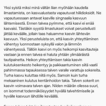
Yksi syistä miksi minä vältän liian myöhään kaudella
ilmastamista, on kasvualustasta vapautuvat hiilidioksidit. Ne
vapautuessaan antavat kasville singnaalia kasvuun
lähtemisestä. Ennen talvea pyrimme, että kasvi ei enää
kasvaisi. Tästäkin syystä ilmastukset voivat perustellusti
jättää keväälle, jollain taas haluamme kasvin lähtevän
kasvuun. Yksi perusteluista on, että kasvin yhteyttäminen
vähentyy luonnostaan syksyllä valon ja lämmön
vähentyessä. Tällöin kasvi on myös heikompi kasvitauteja
vastaan ja ennen talvea ei haluta yhtään ylimääräistä
tautipainetta. Heikon yhteyttämisen takia kasvin
kulutuksenkesto heikentyy ja paikkaantuminen siitä vaatii
pahimmassa tapauksessa talven varalle varattuja sokereita.
Turha kasvu kuluttaa niitä myös. Samoin kuin turha
mekaaninen kulutus kentänhoidon takia. Talven sokerit on
kasvin voimavara talven ajan. Niiden määrän ollessa suuri,
on isommat todennäköisyydet hyvällä talvehtimiselle ja
hyvälle kasvuun lähdölle keväällä.