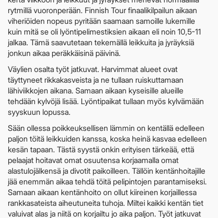
rytmillä vuoronperään. Finnish Tour finaalikilpailun aikaan
viheriöiden nopeus pyritään saamaan samoille lukemille
kuin mitä se oli lyöntipelimestiksien aikaan eli noin 10,5-11
jalkaa. Tämä saavutetaan tekemällä leikkuita ja jyräyksiä
jonkun aikaa peräkkäisinä päivinä.
Väylien osalta työt jatkuvat. Harvimmat alueet ovat
täyttyneet rikkakasveista ja ne tullaan ruiskuttamaan
lähiviikkojen aikana. Samaan aikaan kyseisille alueille
tehdään kylvöjä lisää. Lyöntipaikat tullaan myös kylvämään
syyskuun lopussa.
Sään ollessa poikkeuksellisen lämmin on kentällä edelleen
paljon töitä leikkuiden kanssa, koska heinä kasvaa edelleen
kesän tapaan. Tästä syystä onkin erityisen tärkeää, että
pelaajat hoitavat omat osuutensa korjaamalla omat
alastulojälkensä ja divotit paikoilleen. Tällöin kentänhoitajille
jää enemmän aikaa tehdä töitä pelipintojen parantamiseksi.
Samaan aikaan kentänhoito on ollut kiireinen korjaillessa
rankkasateista aiheutuneita tuhoja. Miltei kaikki kentän tiet
valuivat alas ja niitä on korjailtu jo aika paljon. Työt jatkuvat