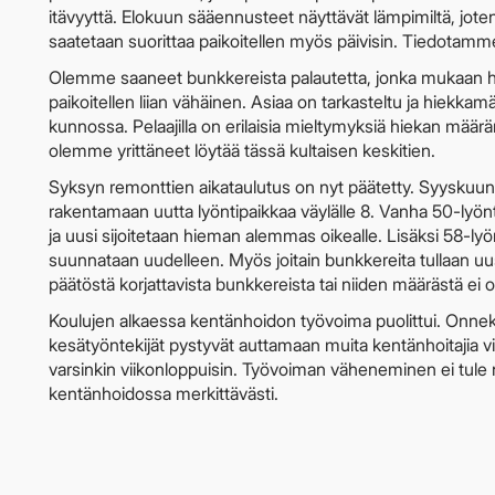
itävyyttä. Elokuun sääennusteet näyttävät lämpimiltä, joten
saatetaan suorittaa paikoitellen myös päivisin. Tiedotamm
Olemme saaneet bunkkereista palautetta, jonka mukaan hi
paikoitellen liian vähäinen. Asiaa on tarkasteltu ja hiekkamää
kunnossa. Pelaajilla on erilaisia mieltymyksiä hiekan määr
olemme yrittäneet löytää tässä kultaisen keskitien.
Syksyn remonttien aikataulutus on nyt päätetty. Syysku
rakentamaan uutta lyöntipaikkaa väylälle 8. Vanha 50-lyön
ja uusi sijoitetaan hieman alemmas oikealle. Lisäksi 58-lyön
suunnataan uudelleen. Myös joitain bunkkereita tullaan uu
päätöstä korjattavista bunkkereista tai niiden määrästä ei ol
Koulujen alkaessa kentänhoidon työvoima puolittui. On
kesätyöntekijät pystyvät auttamaan muita kentänhoitajia vi
varsinkin viikonloppuisin. Työvoiman väheneminen ei tul
kentänhoidossa merkittävästi.