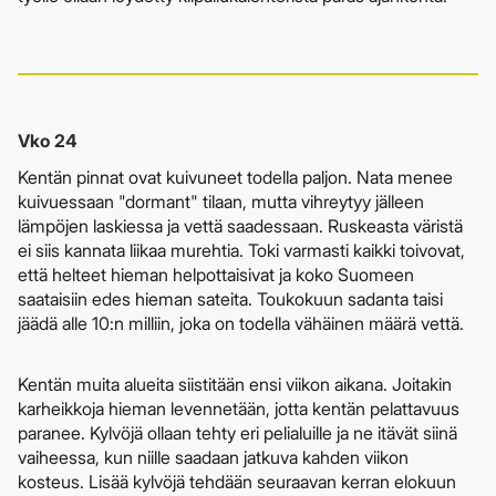
Vko 24
Kentän pinnat ovat kuivuneet todella paljon. Nata menee
kuivuessaan "dormant" tilaan, mutta vihreytyy jälleen
lämpöjen laskiessa ja vettä saadessaan. Ruskeasta väristä
ei siis kannata liikaa murehtia. Toki varmasti kaikki toivovat,
että helteet hieman helpottaisivat ja koko Suomeen
saataisiin edes hieman sateita. Toukokuun sadanta taisi
jäädä alle 10:n milliin, joka on todella vähäinen määrä vettä.
Kentän muita alueita siistitään ensi viikon aikana. Joitakin
karheikkoja hieman levennetään, jotta kentän pelattavuus
paranee. Kylvöjä ollaan tehty eri pelialuille ja ne itävät siinä
vaiheessa, kun niille saadaan jatkuva kahden viikon
kosteus. Lisää kylvöjä tehdään seuraavan kerran elokuun