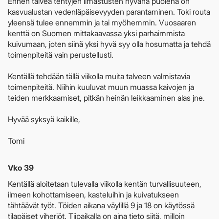
Ennen talvea tehtyjen ilmastusten hyvänä puolena on
kasvualustan vedenläpäisevyyden parantaminen. Toki routa
yleensä tulee ennemmin ja tai myöhemmin. Vuosaaren
kenttä on Suomen mittakaavassa yksi parhaimmista
kuivumaan, joten siinä yksi hyvä syy olla hosumatta ja tehdä
toimenpiteitä vain perustellusti.
Kentällä tehdään tällä viikolla muita talveen valmistavia
toimenpiteitä. Niihin kuuluvat muun muassa kaivojen ja
teiden merkkaamiset, pitkän heinän leikkaaminen alas jne.
Hyvää syksyä kaikille,
Tomi
Vko 39
Kentällä aloitetaan tulevalla viikolla kentän turvallisuuteen,
ilmeen kohottamiseen, kasteluihin ja kuivatukseen
tähtäävät työt. Töiden aikana väylillä 9 ja 18 on käytössä
tilapäiset viheriöt. Tiipaikalla on aina tieto siitä, milloin