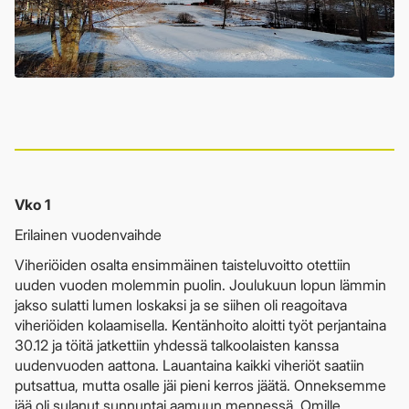
Vko 1
Erilainen vuodenvaihde
Viheriöiden osalta ensimmäinen taisteluvoitto otettiin
uuden vuoden molemmin puolin. Joulukuun lopun lämmin
jakso sulatti lumen loskaksi ja se siihen oli reagoitava
viheriöiden kolaamisella. Kentänhoito aloitti työt perjantaina
30.12 ja töitä jatkettiin yhdessä talkoolaisten kanssa
uudenvuoden aattona. Lauantaina kaikki viheriöt saatiin
putsattua, mutta osalle jäi pieni kerros jäätä. Onneksemme
jää oli sulanut sunnuntai aamuun mennessä. Omille