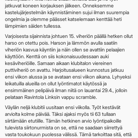
jatkuvat koneen korjauksen jälkeen. Onneksemme
kastelujärjestelmän käynnistäminen sujui ilman suurempia
ongelmia ja olemme päässet katselemaan kenttää heti
lämpimien säiden tullessa.
Varjoisesta sijainnista johtuen 15. viheriön päällä hetken ollut
harso on otettu pois. Harson ja lämmön avulla saatiin
viheriön kasvua käyntiin ja näin ollen se avattiin pelaajien
käyttöön. Kenttä on siis kokonaisuudessaan auki
kesäviheriöille. Samaan aikaan klubitalon viereinen
puttiviheriö on avattu. Harjoitusalueen kunnostus jatkuu
ensi viikon alussa ja se avataan ensi viikon aikana. Lyhyeksi
leikatuilla alueilla on ollut lyöntimatot käytössä ja
ensimmäinen pelipäivä ilman niitä on lauantai 29.4., jolloin
pelataan Ravintola Linksin vappu scramble.
Väylän neljä klubitii uusitaan ensi viikolla. Työt kestävät
arviolta kolme päivää. Täksi ajaksi myös tii 63 tullaan
siirtämään etutiille. Tämän hetkinen arvio lyöntipaikoille
tulevista siirtonurmista on se, että ne saadaan siirrettyä
vasta toukokuun puolessa välissä. Tämä tarkoittaa sitä, että