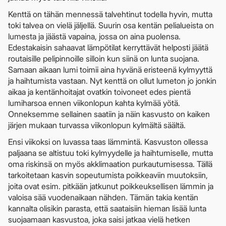
Kenttä on tähän mennessä talvehtinut todella hyvin, mutta
toki talvea on vielä jäljellä. Suurin osa kentän pelialueista on
lumesta ja jäästä vapaina, jossa on aina puolensa.
Edestakaisin sahaavat lämpötilat kerryttävät helposti jäätä
routaisille pelipinnoille silloin kun siinä on lunta suojana.
Samaan aikaan lumi toimii aina hyvänä eristeenä kylmyyttä
ja haihtumista vastaan. Nyt kenttä on ollut lumeton jo jonkin
aikaa ja kentänhoitajat ovatkin toivoneet edes pientä
lumiharsoa ennen viikonlopun kahta kylmää yötä.
Onneksemme sellainen saatiin ja näin kasvusto on kaiken
järjen mukaan turvassa viikonlopun kylmältä säältä.
Ensi viikoksi on luvassa taas lämmintä. Kasvuston ollessa
paljaana se altistuu toki kylmyydelle ja haihtumiselle, mutta
oma riskinsä on myös akklimaation purkautumisessa. Tällä
tarkoitetaan kasvin sopeutumista poikkeaviin muutoksiin,
joita ovat esim. pitkään jatkunut poikkeuksellisen lämmin ja
valoisa sää vuodenaikaan nähden. Tämän takia kentän
kannalta olisikin parasta, että saataisiin hieman lisää lunta
suojaamaan kasvustoa, joka saisi jatkaa vielä hetken