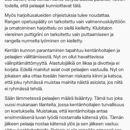
todella, että pelaajat kunnioittavat tätä.
Myös harjoitusalueiden ohjeistuksia tulee noudattaa.
Rangen opetuspääty on tarkoitettu vain valmennuskäyttöön
ja omatoiminen harjoittelu on siellä kielletty. Klubitalon
viereinen puttigriini on tarkoitettu vain puttaamiseen ja
rangella nurmelta lyöminen on kielletty.
Kentän kunnon parantaminen tapahtuu kentänhoitajien ja
pelaajien välittämisestä. Nyt on ollut havaittavissa
välinpitämättömyyttä. Alastulojälkiä on liikaa ja divotteja ei
korjata. Edellä mainitut asiat ovat pelaajien vastuulla. Nyt on
jokaisen aika ottaa itseään hieman niskasta kiinni ja katsoa,
että joku ryhmässä muistaa mainita näistä asioista, jos niitä
ei ryhmässä tehdä.
Sään lämmetessä pelaajien määrä lisääntyy. Tämä tuo joka
vuosi mukanaan tilanteita, jossa kentänhoitajien turvallisuus
on koetuksella. Muistakaa, että kentänhoitaja antaa
ensimmäisenä luvan lyödä nostamalla kätensä ylös. Tämän
jälkeen pelaaja nostaa kätensä ylös ja sen jälkeen vastuu
siirtyy kentänhoitajalla. Pelaaja ei siis missään nimessä saa