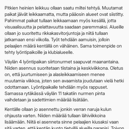
Pitkien heinien leikkuu ollaan saatu miltei tehtyä. Muutamat
paikat jäivät leikkaamatta, mutta pääosin alueet ovat siistitty.
Pahimmat paikat tullaan leikkaamaan myös kesällä, jotta
visuaalisuutta ja pelattavuutta saadaan paremmaksi. Alueille
ollaan jo suoritettu rikkakasvitorjuntoja ja niitä tullaan
jatkamaan ensi viikolla. Työt tehdään aamuisin, jolloin
pelaajien määrä kentällä on vähäinen. Sama toimenpide on
tehty lyöntipaikoille ja klubialueelle.
Väylän 4 lyöntipaikan siirtonurmet saapuvat maanantaina.
Niiden asennus suoritetaan tiistaina ja keskiviikkona. Oletus
on, että juurtumiseen ja alasleikkaamiseen menee
muutamia viikkoa, joten sen avaamista joudutaan vielä hetki
odottamaan. Lyöntipaikalle tehdään myös rappuset.
Samassa rytäkässä väylän 11 takatiin nurmen pinta
vaihdetaan ja sadettimien määrää lisätään.
Kentälle ollaan jo asennettu jonkin verran naruja kulun
ohjausta varten. Niiden määrää tullaan lähiviikkoina
lisäämään. Niitä ei asenneta sinne pelaajien kiusaksi vaan
sitä varten, että kentän kunto tietyillä alueilla paranisi. Toivon