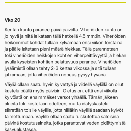
Vko 20
Kentän kunto paranee päivä päivältä. Viheriöiden kunto on
jo hyvä ja niitä leikataan tällä hetkellä 4,5 mm:iin. Viheriöiden
heikoimmat kohdat tullaan kylvämään ensi viikon torstaina
ja päälle laitetaan pieni määrä hiekkaa. Tällä parannetaan
toki viheriöiden heikkojen kohtien viherpeittävyyttä ja hiekan
avulla kyseisten kohtien pelattavuus paranee. Viheriöiden
jyräämistä ollaan tehty 2-3 kertaa viikossa ja sitä tullaan
jatkamaan, jotta viheriöiden nopeus pysyy hyvänä.
Väyliä ollaan saatu hyvin kylvettyä ja viidellä väylällä on ollut
kastelu päällä myös päivisin. Oletus on, että ensi viikolla
kylvöistä on ensimmäiset versot ylhäällä. Tämän jälkeen
alueita toki kastellaan edelleen, mutta idätyskastelu
siirretään toisille väylille, jotta niilläkin väylillä saadaan kylvöt
taimettumaan. Väylille ollaan saatu ruiskutettua sateisina
päivinä kostutusaineita, jotka parantavat veden pidättymistä
kasvualustassa.