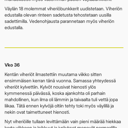
Väylän 18 molemmat viheriöbunkkerit uudistetaan. Viheriön
edustalla olevan rinteen sadetusta tehostetaan uusilla
sadettimilla. Vedenohjausta parannetaan myös viheriön
edustalla.
Vko 36
Kentän viheriöt ilmastettiin muutama viikko sitten
ensimmäisen kerran tänä vuonna. Samassa yhteydessä
viheriöt kylvettiin. Kylvöt nousivat hienosti ylös
kymmenessä päivässä, koska ajankohta oli parhain
mahdollinen, kun ilma oli lämmin ja taivaalta tuli vettä jopa
liikaa. Tätä ennen kylvöjä oltiin tehty toki myös väylillä ja
nekin ovat taimettuneet hienosti.
Nyt viheriöille tullaan levittämään vain pieni määrää hiekkaa
kerta viikkoon ja leikkuut ja jyräykset menevät normaalilla