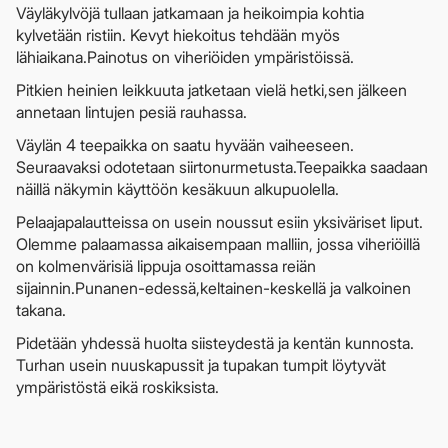
Väyläkylvöjä tullaan jatkamaan ja heikoimpia kohtia
kylvetään ristiin. Kevyt hiekoitus tehdään myös
lähiaikana.Painotus on viheriöiden ympäristöissä.
Pitkien heinien leikkuuta jatketaan vielä hetki,sen jälkeen
annetaan lintujen pesiä rauhassa.
Väylän 4 teepaikka on saatu hyvään vaiheeseen.
Seuraavaksi odotetaan siirtonurmetusta.Teepaikka saadaan
näillä näkymin käyttöön kesäkuun alkupuolella.
Pelaajapalautteissa on usein noussut esiin yksiväriset liput.
Olemme palaamassa aikaisempaan malliin, jossa viheriöillä
on kolmenvärisiä lippuja osoittamassa reiän
sijainnin.Punanen-edessä,keltainen-keskellä ja valkoinen
takana.
Pidetään yhdessä huolta siisteydestä ja kentän kunnosta.
Turhan usein nuuskapussit ja tupakan tumpit löytyvät
ympäristöstä eikä roskiksista.