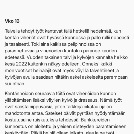
Vko 16
Talvella tehdyt työt kantavat tällä hetkellä hedelmää, kun
kentän viheriöt ovat hyvässä kunnossa ja pallo rullii nopeasti
ja tasaisesti. Toki aina kaikissa pelipinnoissa on
parannettavaa ja viheriöiden kuntokin paranee kauden
edetessä. Vuoden takainen talvi ja kylvöjen kannalta heikko
kesä 2022 kuitenkin näkyy edelleen. Onneksi kaikki
monivuotiset heinälajit ovat myös väylillä talvehtineet ja
kylvöjen avulla saadaan niitäkin askel askeleelta parempaan
suuntaan.
Kentänhoidon seuraavia töitä ovat viheriöiden kunnon
ylläpitämisen lisäksi väylien kylvö ja dressaus. Nämä työt
ovat säästä riippuvaisia, joten tarkkoja aikatauluja on
mahdotonta antaa. Sateiset päivät pyritään hyödyntämään
kostutusaine ruiskutuksia tehdessä. Bunkkereiden
kunnostus on aloitettu ja yleisen siisteyden parantamiseen
keskitytään. Pitkiä heiniä ollaan leikattu alas ja ne työt