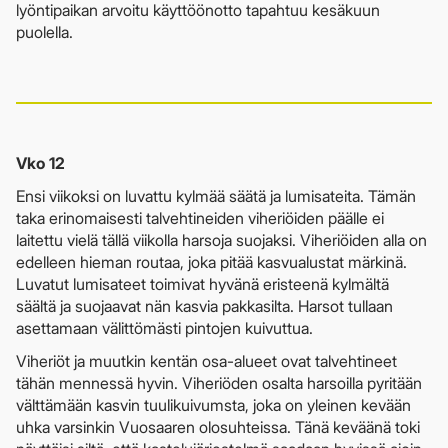
lyöntipaikan arvoitu käyttöönotto tapahtuu kesäkuun
puolella.
Vko 12
Ensi viikoksi on luvattu kylmää säätä ja lumisateita. Tämän
taka erinomaisesti talvehtineiden viheriöiden päälle ei
laitettu vielä tällä viikolla harsoja suojaksi. Viheriöiden alla on
edelleen hieman routaa, joka pitää kasvualustat märkinä.
Luvatut lumisateet toimivat hyvänä eristeenä kylmältä
säältä ja suojaavat nän kasvia pakkasilta. Harsot tullaan
asettamaan välittömästi pintojen kuivuttua.
Viheriöt ja muutkin kentän osa-alueet ovat talvehtineet
tähän mennessä hyvin. Viheriöden osalta harsoilla pyritään
välttämään kasvin tuulikuivumsta, joka on yleinen kevään
uhka varsinkin Vuosaaren olosuhteissa. Tänä keväänä toki