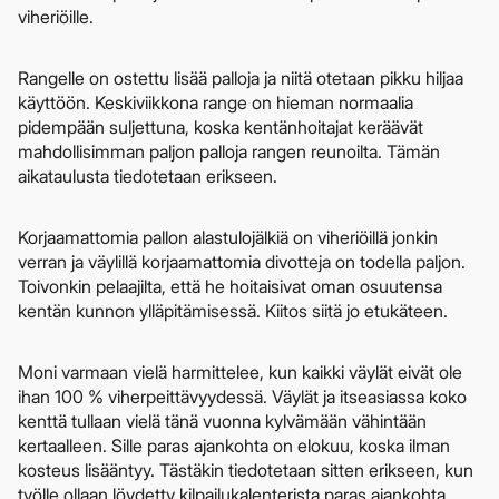
viheriöille.
Rangelle on ostettu lisää palloja ja niitä otetaan pikku hiljaa
käyttöön. Keskiviikkona range on hieman normaalia
pidempään suljettuna, koska kentänhoitajat keräävät
mahdollisimman paljon palloja rangen reunoilta. Tämän
aikataulusta tiedotetaan erikseen.
Korjaamattomia pallon alastulojälkiä on viheriöillä jonkin
verran ja väylillä korjaamattomia divotteja on todella paljon.
Toivonkin pelaajilta, että he hoitaisivat oman osuutensa
kentän kunnon ylläpitämisessä. Kiitos siitä jo etukäteen.
Moni varmaan vielä harmittelee, kun kaikki väylät eivät ole
ihan 100 % viherpeittävyydessä. Väylät ja itseasiassa koko
kenttä tullaan vielä tänä vuonna kylvämään vähintään
kertaalleen. Sille paras ajankohta on elokuu, koska ilman
kosteus lisääntyy. Tästäkin tiedotetaan sitten erikseen, kun
työlle ollaan löydetty kilpailukalenterista paras ajankohta.