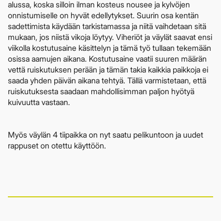
alussa, koska silloin ilman kosteus nousee ja kylvöjen
onnistumiselle on hyvät edellytykset. Suurin osa kentän
sadettimista käydään tarkistamassa ja niitä vaihdetaan sitä
mukaan, jos niistä vikoja löytyy. Viheriöt ja väylät saavat ensi
viikolla kostutusaine käsittelyn ja tämä työ tullaan tekemään
osissa aamujen aikana. Kostutusaine vaatii suuren määrän
vettä ruiskutuksen perään ja tämän takia kaikkia paikkoja ei
saada yhden päivän aikana tehtyä. Tällä varmistetaan, että
ruiskutuksesta saadaan mahdollisimman paljon hyötyä
kuivuutta vastaan.
Myös väylän 4 tiipaikka on nyt saatu pelikuntoon ja uudet
rappuset on otettu käyttöön.