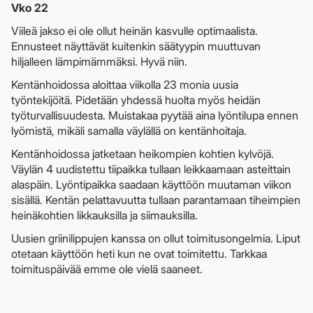
Vko 22
Viileä jakso ei ole ollut heinän kasvulle optimaalista.
Ennusteet näyttävät kuitenkin säätyypin muuttuvan
hiljalleen lämpimämmäksi. Hyvä niin.
Kentänhoidossa aloittaa viikolla 23 monia uusia
työntekijöitä. Pidetään yhdessä huolta myös heidän
työturvallisuudesta. Muistakaa pyytää aina lyöntilupa ennen
lyömistä, mikäli samalla väylällä on kentänhoitaja.
Kentänhoidossa jatketaan heikompien kohtien kylvöjä.
Väylän 4 uudistettu tiipaikka tullaan leikkaamaan asteittain
alaspäin. Lyöntipaikka saadaan käyttöön muutaman viikon
sisällä. Kentän pelattavuutta tullaan parantamaan tiheimpien
heinäkohtien likkauksilla ja siimauksilla.
Uusien griinilippujen kanssa on ollut toimitusongelmia. Liput
otetaan käyttöön heti kun ne ovat toimitettu. Tarkkaa
toimituspäivää emme ole vielä saaneet.​​​​​​​