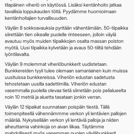
tilapäinen viheriö on käytössä. Lisäksi kentänhoito jatkaa
tavallisia loppukauden töitä. Pyydämme huomioimaan
kentänhoitajien turvallisuuden.
Väylän 8 sokkoavauksia pyritään vähentämään. 50-tiipaikka
siirettään tien oikealle puolelle rinteeseen, jolloin väylä
avautuu myös muiden tiipaikkojen osalta massan poiston
myötä. Uusi tiipaikka kylvetään ja avaus 50-tiiltä tehdään
lyöntilavalta.
Väylän 9 molemmat viheriöbunkkerit uudistetaan.
Bunkkereiden tyyli tulee olemaan samanlainen kuin muissa
uusituissa bunkkereissa. Viheriön edustan sadetusta
tehostetaan uusilla sadettimilla. Viheriön edustan
vasemmalla puolella olevaa tietä siirretään pois pelialueelta
noin 10 metriä ja aluetta tasataan jonkin verran.
Väylän 12 tiipaikat suunnataan poispäin tiestä. Tällä
toimenpiteellä vähennämmme verkon yli lentävien pallojen
määrää. Nykyisellään verkon yli lentäviä palloja ja niiden
aiheuttamia vahinkoja on aivan liikaa. Täytämme
mahdollisesti myös vasemman puolen väyläbunkkerit.