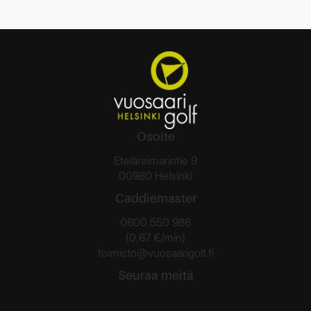
Osoite
Eteläreimarintie 9
00980 Helsinki
Caddiemaster
0600 550 986
(0,67 €/min)
toimisto@vuosaarigolf.fi
Seuraa meitä