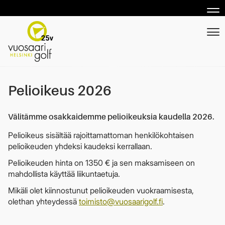
Nav
Nav
Pelioikeus 2026
Välitämme osakkaidemme pelioikeuksia kaudella 2026.
Pelioikeus sisältää rajoittamattoman henkilökohtaisen
pelioikeuden yhdeksi kaudeksi kerrallaan.
Pelioikeuden hinta on 1350 € ja sen maksamiseen on
mahdollista käyttää liikuntaetuja.
Mikäli olet kiinnostunut pelioikeuden vuokraamisesta,
olethan yhteydessä
toimisto@vuosaarigolf.fi
.